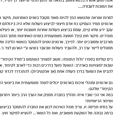
אתה נשען אחורה בכסא וחושב בהנאה על הזמן הפנוי שייווצר לך לטייל, ל
את המצגת לעבודה….
למרות שנראה שהנושא הפך להיות מאוד מקובל בשנים האחרונות, מיקור ח
ארגונים תמיד העסיקו כח אדם חיצוני לביצוע פעולות שלא היה ביכולתם לב
עקב ידע שלא קיים, עומס בביצוע פעולות אחרות חשובות יותר, או פעילות
מוגדרים. מיקור חוץ קיבל תאוצה משמעותית בשנים האחרונות מתוך ההבנ
מורכבים ומסובכים יותר. לפיכך, ארגונים נוטים להתמקד בנושאי הליבה 
מסוגלים לייצר ערך רב, ולהעביר פעולות שבעבר בוצעו ע"י הארגון לצד ג'.
ג'ים קולינס בספרו "גלגל התנופה: מטוב למצוין" השתמש ב"מודל הקיפוד" 
טובות למצוינות בארה"ב: השועל פועל בדרכים רבות כדי לארוב לקיפוד, אך 
להביס את השועל בדרך פעולה אחת (אך אפקטיבית): להתכדרר לכדור קוצ
גם ארגונים ומנהלי איכות בארגונים יכולים לשפר משמעותית את ביצועי ה
הקיפוד" שלהם:
במה אני הכי טוב? איזה תהליך בחברה מספק את הערך הרב ביותר ויתרום 
ושיפור הריווחיות?
על בסיס תפיסה זו, צריך מנהל האיכות לכוון את החברה להתמקד בביצוע
ברמה גבוהה של השקעת משאבים, ואת כל השאר… להוציא למיקור חוץ.