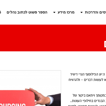
סים והדרכות
מרכז מידע
הספר פשוט לכתוב נהלים​
6
"עושרו של אדם נמדד בכמות הדברים שהוא לא צריך לעשות", כתב במאה ה־19 הפילוסוף הנרי דיוויד
 לעשות דברים – ולהרוויח
מקומך ויתאם ביקור של
הבגדים בחילופי העונות..