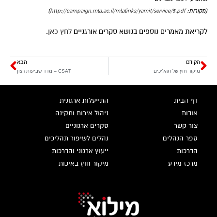
(מקורות:
http://campaign.mla.ac.il/mlalinks/yamit/service/5.pdf
)
לקריאת מאמרים נוספים בנושא סקרים אורגניים
לחץ כאן
.
הקודם
הבא
מיקור חוץ של תהליכים
CSAT – מדד שביעות רצון
דף הבית
התייעלות ארגונית
אודות
ניהול איכות ותקינה
צור קשר
סקרים ארגוניים
ספר הנהלים
נהלים לשיפור תהליכים
הדרכות
ייעוץ ארגוני והדרכות
מרכז מידע
מיקור חוץ באיכות