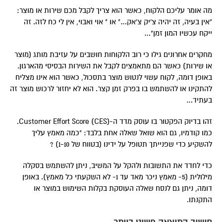
מה אומר עליכם הלקוח, כאשר הוא צריך לקבל מכם שירות או מוצר:
"אין בעיה, זה יהיה צ'יק צ'אק…" או " אוי ואבוי, אין לי כח לזה. זה
ייקח עכשיו המון זמן"…
מחקרים אחרונים גילו כי רוב הלקוחות חושבים על עזיבת מותג (מוצר
או שירות) כאשר הם מתאמצים לקבל את השירות הבסיסי מהארגון.
באופן דומה, לקוח עשוי לנטוש מוצר בתסכול, כאשר הוא אינו מצליח
להתקינו או להשתמש בו בפרק זמן קצר. הוא לא יחזור לרכוש מוצר זה
בעתיד…
זהו בדיוק הפקטור בו עוסק מדד ה-Customer Effort Score (CES).
כמו קודמיו, גם הוא שואל שאלה אחת בלבד: "כמה מאמץ עליך
להשקיע כדי שפנייתך תטופל על ידינו (בטווח של 1-10) ?
כדי לחדד את התשובות ולהקל על המשיב, ניתן להשתמש בסקלה
מילולית (5- מאמץ ניכר מאד עד 1- לא השקעתי כל מאמץ). באופן
דומה, ניתן גם לנסח שאלה העוסקת בקלות השימוש במוצר או
התקנתו.