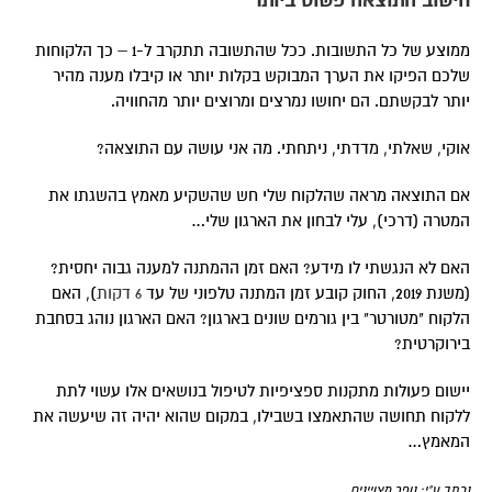
חישוב התוצאה פשוט ביותר
ממוצע של כל התשובות. ככל שהתשובה תתקרב ל-1 – כך הלקוחות
שלכם הפיקו את הערך המבוקש בקלות יותר או קיבלו מענה מהיר
יותר לבקשתם. הם יחושו נמרצים ומרוצים יותר מהחוויה.
אוקי, שאלתי, מדדתי, ניתחתי. מה אני עושה עם התוצאה?
אם התוצאה מראה שהלקוח שלי חש שהשקיע מאמץ בהשגתו את
המטרה (דרכי), עלי לבחון את הארגון שלי…
האם לא הנגשתי לו מידע? האם זמן ההמתנה למענה גבוה יחסית?
(משנת 2019, החוק קובע זמן המתנה טלפוני של עד
6 דקות
), האם
הלקוח "מטורטר" בין גורמים שונים בארגון? האם הארגון נוהג בסחבת
בירוקרטית?
יישום פעולות מתקנות ספציפיות לטיפול בנושאים אלו עשוי לתת
ללקוח תחושה שהתאמצו בשבילו, במקום שהוא יהיה זה שיעשה את
המאמץ…
נכתב ע"י: נופר מצויינים