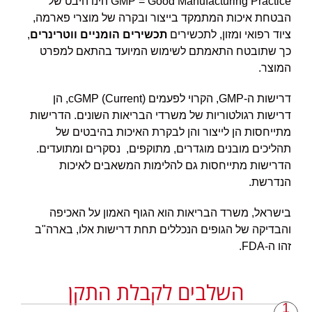
GMP = Good Manufacturing Practice הינו היבט של
הבטחת איכות המתמקד בייצור ובקרה של מוצרי פארמה,
ציוד רפואי ומזון, לתכשירים
תכשירים הומניים ווטרינרים
,
כך שתובטח התאמתם לשימוש המיועד בהתאם למפרט
המוצר.
דרישות ה-GMP, הקרוי לפעמים (Current) cGMP, הן
דרישות רגולטוריות של משרדי הבריאות השונים. הדרישות
מתייחסות הן לייצור והן לבקרת האיכות בהיבטים של
תהליכים מובנים מוגדרים, מתוקפים, נסקרים ומתועדים.
הדרישות מתייחסות גם להלימות המשאבים לאיכות
הנדרשת.
בישראל, משרד הבריאות הוא הגוף האמון על האכיפה
והבדיקה של הגופים הנכללים תחת דרישות אלו, בארה"ב
זהו ה-FDA.
השלבים לקבלת התקן
1