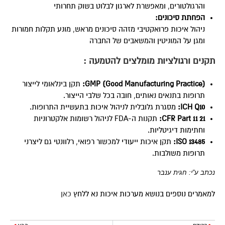
והרגולטורים, ומאפשרת לארגון לבלוט בשוק תחרותי
הפחתת סיכונים
:
ניהול איכות פרואקטיבי מזהה סיכונים מראש, מונע תקלות חמורות
ומגן על המוניטין והמשאבים של החברה
תקנים ורגולציות מומלצים להטמעה :
GMP (Good Manufacturing Practice):
תקן בינלאומי לייצור
תרופות בתנאים נאותים, חובה בכל שלבי הייצור.
ICH Q10:
מסגרת גלובלית לניהול איכות בתעשיית התרופות.
21 CFR Part 11:
תקנות ה-FDA לניהול רשומות אלקטרוניות
וחתימות דיגיטליות.
ISO 13485:
תקן איכות ייעודי למכשור רפואי, רלוונטי גם ליצרני
תרופות משולבות.
נכתב ע”י: חגית ענבר
למאמרים נוספים בנושא מערכות איכות נא ללחץ
כאן