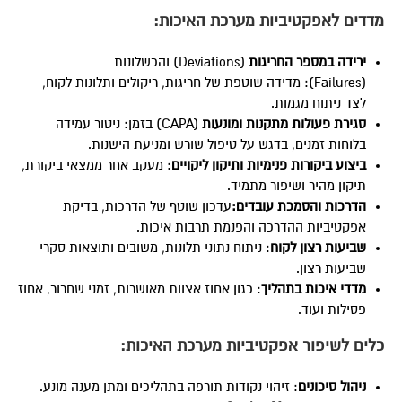
מדדים לאפקטיביות מערכת האיכות
:
ירידה במספר החריגות
(Deviations) והכשלונות
(Failures): מדידה שוטפת של חריגות, ריקולים ותלונות לקוח,
לצד ניתוח מגמות.
סגירת פעולות מתקנות ומונעות
(CAPA) בזמן: ניטור עמידה
בלוחות זמנים, בדגש על טיפול שורש ומניעת הישנות.
ביצוע ביקורות פנימיות ותיקון ליקויים
: מעקב אחר ממצאי ביקורת,
תיקון מהיר ושיפור מתמיד.
הדרכות והסמכת עובדים
:
עדכון שוטף של הדרכות, בדיקת
אפקטיביות ההדרכה והפנמת תרבות איכות.
שביעות רצון לקוח
: ניתוח נתוני תלונות, משובים ותוצאות סקרי
שביעות רצון.
מדדי איכות בתהליך
: כגון אחוז אצוות מאושרות, זמני שחרור, אחוז
פסילות ועוד.
כלים לשיפור אפקטיביות מערכת האיכות
:
ניהול סיכונים
: זיהוי נקודות תורפה בתהליכים ומתן מענה מונע.