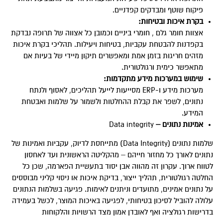
פיקוח שוטף ומבדקים קפדניים.
בקרת איכות ובטיחות
:
אצוות חומר גלם , חומרי ביניים וכמובן כל אצווה של תרופה נבדקת
בקפדנות להבטחת עקביות, בטיחות ויעילות. תהליכי בקרת איכות
מזהים חריגות בזמן אמת ומאפשרים תיקון מיידי של בעיות אם
מתאפשר כימית ורגולטורית.
שימוש במערכות מידע מתקדמות
:
מערכות מידע ו-ERP מסייעות לייעל תהליכים, לאסוף ולנתח
נתונים, לשפר את קבלת ההחלטות ולשמור על שלמות ואבטחת
המידע.
אמינות נתונים –
Data integrity
שלמות נתונים (Data Integrity) מתייחסת לדיוק, עקביות ואמינות של
נתונים לאורך כל מחזור חייהם – מהקליטה הראשונית ועד לאחסון
לטווח ארוך. עקרון זה מהווה אבן יסוד בתעשיית הפארמה, שכן כל
החלטה רגולטורית, תהליך ייצור, בדיקת איכות או ניסוי קליני מבוססים
על נתונים אמינים, מתועדים וניתנים לאימות. פגיעה בשלמות הנתונים
עלולה להוביל לסיכון בטיחותי, לפגיעה באיכות המוצר, לכשל בעמידה
בדרישות רגולציה ואף לאובדן אמון מצד הרשויות והלקוחות