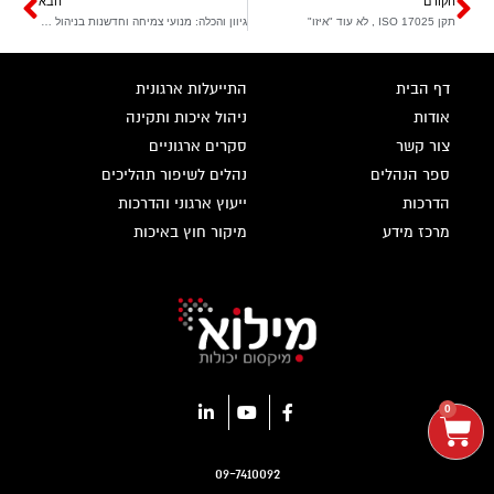
הקודם
הבא
תקן ISO 17025 , לא עוד "איזו"
גיוון והכלה: מנועי צמיחה וחדשנות בניהול המודרני
דף הבית
התייעלות ארגונית
אודות
ניהול איכות ותקינה
צור קשר
סקרים ארגוניים
ספר הנהלים
נהלים לשיפור תהליכים
הדרכות
ייעוץ ארגוני והדרכות
מרכז מידע
מיקור חוץ באיכות
0
09-7410092