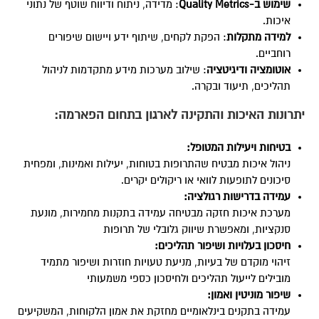
שימוש ב
-Quality Metrics
: מדידה, ניתוח ודיווח שוטף של נתוני
איכות.
למידה מתקלות
: הפקת לקחים, שיתוף ידע ויישום שיפורים
רוחביים.
אוטומציה ודיגיטציה
: שילוב מערכות מידע מתקדמות לניהול
תהליכים, תיעוד ובקרה.
יתרונות האיכות והתקינה לארגון בתחום הפארמה:
בטיחות ויעילות המטופל
:
ניהול איכות מבטיח שהתרופות בטוחות, יעילות ואמינות, ומפחית
סיכונים לתופעות לוואי או ריקולים יקרים.
עמידה בדרישות רגולציה
:
מערכת איכות חזקה מבטיחה עמידה בתקנות מחמירות, מונעת
סנקציות, ומאפשרת שיווק גלובלי של תרופות
חיסכון בעלויות ושיפור תהליכים
:
זיהוי מוקדם של בעיות, מניעת טעויות חוזרות ושיפור מתמיד
מובילים לייעול תהליכים ולחיסכון כספי משמעותי
שיפור מוניטין ואמון
:
עמידה בתקנים בינלאומיים מחזקת את אמון הלקוחות, המשקיעים