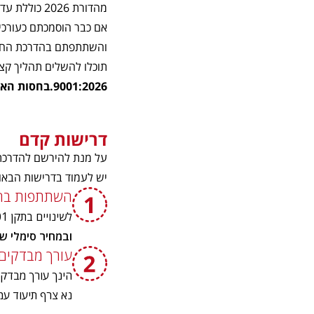
מהדורת 2026 כוללת עדכונים חשובים שיש להכיר ולהטמיע, גם עבור מי שכבר פועל בתחום האיכות והמבדקים.
אם כבר הוסמכתם כעורכי מבדקים
והשתתפתם בהדרכת החשיפה שלנ
תוכלו להשלים תהליך קצר
9001:2026.בחסות האיגוד הישראלי לאיכות ולחדשנות
דרישות קדם
על מנת להירשם להדרכת שדרו
יש לעמוד בדרישות הבאו
השתתפות בה
לשינויים בתקן 2026:9001 ISO .הדרכות אלו מתקיימות בפריסה ארצית
ובמחיר סימלי של 80 ₪ + מ
עורך מבדקים
הינך עורך מבדקים פני
נא צרף תיעוד עמ