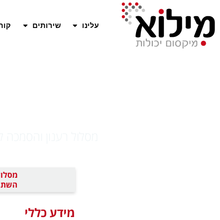
עלינו
שירותים
קור
שדרגו את
מסלול רענון והסמכה לעורכי 
השתתפות
מידע כללי