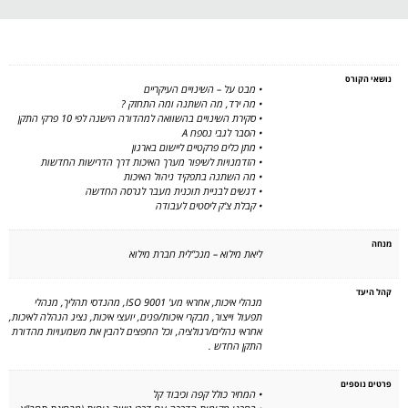
נושאי הקורס
• מבט על – השינויים העיקריים
• מה ירד, מה השתנה ומה התחזק ?
• סקירת השינויים בהשוואה למהדורה הישנה לפי 10 פרקי התקן
• הסבר לגבי נספח A
• מתן כלים פרקטיים ליישום בארגון
• הזדמנויות לשיפור מערך האיכות דרך הדרישות החדשות
• מה השתנה בתפקיד ניהול האיכות
• דגשים לבניית תוכנית מעבר לגרסה החדשה
• קבלת צ'ק ליסטים לעבודה
מנחה
ליאת מילוא – מנכ"לית חברת מילוא
קהל היעד
מנהלי איכות, אחראי מע' ISO 9001, מהנדסי תהליך, מנהלי
תפעול וייצור, מבקרי איכות/פנים, יועצי איכות, נציג הנהלה לאיכות,
אחראי נהלים/רגולציה, וכל החפצים להבין את משמעויות מהדורת
התקן החדש .
פרטים נוספים
• המחיר כולל קפה וכיבוד קל