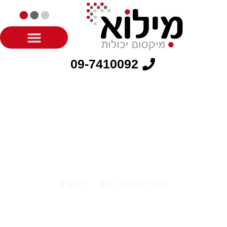
09-7410092
הדרכה בנושא ISO 9001:2026
מחיר ההדרכה : 80
+ מע"מ
₪