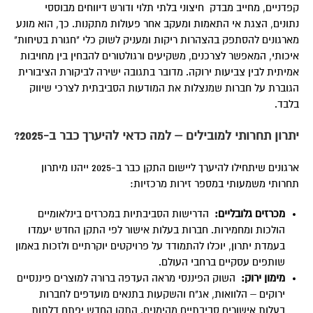
קפדניים, מחייב מבדק חיצוני בלתי תלוי ודורש דיווחים מבוססי
נתונים, הצגת אי התאמות ומעקב אחר פעולות מתקנות. כך, הוא מונע
מארגונים להסתפק בהצהרות ריקות ומעניק לשוק כלי "חגורת בטיחות"
איכותי, המאפשר לצרכנים, משקיעים ורגולטורים להבחין בין מחויבות
אמיתית לבין צביעות ירוקה. מדובר בתגובה ישירה לביקורת הציבורית
הגוברת על חברות שמנצלות את המודעות הסביבתית לצרכי שיווק
בלבד.
יתרון תחרותי למובילים – למה כדאי להיערך כבר ב-2025
?
ארגונים שיתחילו להיערך ליישום התקן כבר ב-2025 ייהנו מיתרון
תחרותי משמעותי במספר זירות מרכזיות:
מכרזים גלובליים
:
הדרישות הסביבתיות במכרזים בינלאומיים
הולכות ומחמירות. חברות בעלות אישור לפי התקן החדש יעמדו
בעמדת יתרון, יוכלו להתמודד על פרויקטים יוקרתיים ולזכות באמון
שותפים עסקיים ברחבי העולם.
מימון ירוק
:
השוק הפיננסי מראה העדפה ברורה למוצרים פיננסיים
ירוקים – הלוואות, אג"ח והשקעות בתנאים מועדפים לחברות
בעלות אישורים סביבתיים מהימנים. התקן החדש יפתח דלתות