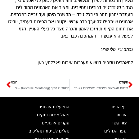
מעידן ההבטחות לעידן המעשים. הוא מעניק לשוק כלי אפקטיבי ,
מגדיר סטנדרטים ברורים ומחייבים, ומציב את הארגונים המובילים
בעמדת יתרון תחרותי בכל זירה – מהשגת מימון ועד זכייה במכרזים.
ארגונים שיתחילו להיערך כבר עכשיו יקטפו את הפירות בעתיד, יובילו
את תחום הקיימות ויזכו לאמון והכרה מצד כל בעלי העניין. הזמן
לפעול הוא עכשיו – והמהפכה כבר כאן.
נכתב ע”י: טלי שריג
למאמרים נוספים בנושא מערכות איכות נא ללחץ
כאן
הקודם
הבא
פיתוח משמעות בעבודה באמצעות לוגותרפיה
מנטורינג הפוך (Reverse Mentoring) – גישור בין דורות בארגון
דף הבית
התייעלות ארגונית
אודות
ניהול איכות ותקינה
צור קשר
סקרים ארגוניים
ספר הנהלים
נהלים לשיפור תהליכים