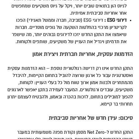
לגיוס הון בתנאים טובים יותר, ויקל על גיוס משקיעים שמחפשים
אחר אחריות סביבתית אמיתית.
דירוגי
ESG
:
דירוגי ESG (סביבה, חברה וממשל תאגידי) הפכו
לקריטריון מרכזי בהחלטות השקעה של גופים מוסדיים. חברות
שיאמצו את התקן החדש יזכו לדירוגים גבוהים יותר, מה שישפר
את תדמיתן ויגדיל את העניין של משקיעים, שותפים ולקוחות.
הזדמנות עסקית, אחריות חברתית ויצירת אמון
התקן החדש אינו רק דרישה רגולטורית נוספת – הוא הזדמנות עסקית
ואסטרטגית עבור כל ארגון שרוצה להוביל בתחום הקיימות, להיבדל
מהמתחרים ולבנות אמון ארוך טווח מול כל בעלי העניין: לקוחות,
משקיעים, עובדים ורגולטורים. המעבר לעמידה בתקן יאפשר לארגונים
להפוך למובילים בתחום, לזכות בהכרה ובאמון, ולהבטיח לעצמם יתרון
תחרותי בר קיימא.
סיכום: עידן חדש של אחריות סביבתית
התקן החדש ל-Net Zero מסמן נקודת מפנה משמעותית במעבר