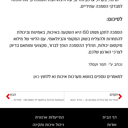
למבדקי הסמכה עתידיים.
לסיכום
:
הסמכה לתקן ISO 17025 היא השקעה באיכות, באמינות וביכולת
להתחרות ולהצליח בשוק המקומי והבינלאומי. עם הליווי של מילוא
מיקסום יכולות, תהליך ההסמכה הופך לברור, מקצועי ומותאם בדיוק
לצרכי הארגון שלכם.
נכתב ע”י: תמר וקסלר
למאמרים נוספים בנושא מערכות איכות נא ללחוץ
כאן
הקודם
הבא
אחריות סביבתית בארגונים – הדור הבא
הטמעת איכות בתעשיית הפארמה: יסודות להצלחה
דף הבית
התייעלות ארגונית
אודות
ניהול איכות ותקינה