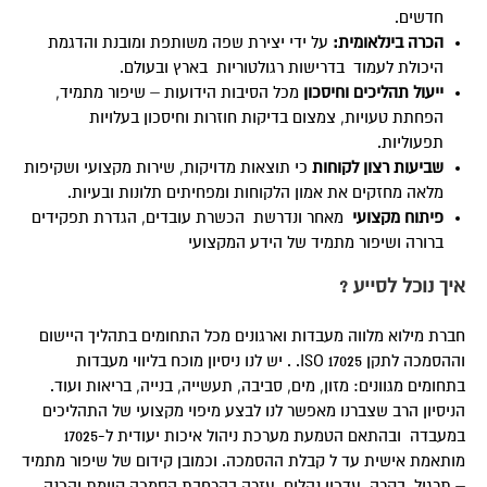
חדשים.
הכרה בינלאומית
:
על ידי יצירת שפה משותפת ומובנת והדגמת
היכולת לעמוד בדרישות רגולטוריות בארץ ובעולם.
ייעול תהליכים וחיסכון
מכל הסיבות הידועות – שיפור מתמיד,
הפחתת טעויות, צמצום בדיקות חוזרות וחיסכון בעלויות
תפעוליות.
שביעות רצון לקוחות
כי תוצאות מדויקות, שירות מקצועי ושקיפות
מלאה מחזקים את אמון הלקוחות ומפחיתים תלונות ובעיות.
פיתוח מקצועי
מאחר ונדרשת הכשרת עובדים, הגדרת תפקידים
ברורה ושיפור מתמיד של הידע המקצועי
איך נוכל לסייע ?
חברת מילוא מלווה מעבדות וארגונים מכל התחומים בתהליך היישום
וההסמכה לתקן ISO 17025. . יש לנו ניסיון מוכח בליווי מעבדות
בתחומים מגוונים: מזון, מים, סביבה, תעשייה, בנייה, בריאות ועוד.
הניסיון הרב שצברנו מאפשר לנו לבצע מיפוי מקצועי של התהליכים
במעבדה ובהתאם הטמעת מערכת ניהול איכות יעודית ל-17025
מותאמת אישית עד ל קבלת ההסמכה. וכמובן קידום של שיפור מתמיד
– תרגול, בקרה, עדכון נהלים, עזרה בהרחבת הסמכה קיימת והכנה